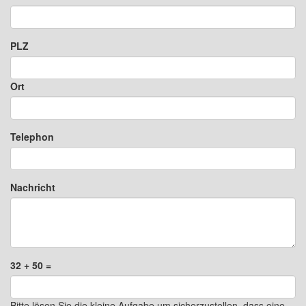
PLZ
Ort
Telephon
Nachricht
32 + 50 =
Bitte lösen Sie die kleine Aufgabe um sicherzustellen, dass eine